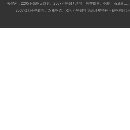
关键词：2205不锈钢无缝管、2507不锈钢无缝管、热交换器、锅炉、石油化工、
2507双相不锈钢管、双相钢管、双相不锈钢管 温州环星特种不锈钢有限公