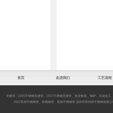
首页
走进我们
工艺流程
关键词：2205不锈钢无缝管、2507不锈钢无缝管、热交换器、锅炉、石油化工、
2507双相不锈钢管、双相钢管、双相不锈钢管 温州环星特种不锈钢有限公