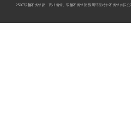
2507双相不锈钢管、双相钢管、双相不锈钢管 温州环星特种不锈钢有限公