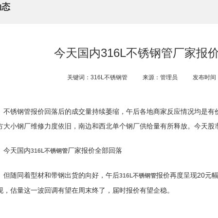
动态
今天国内316L不锈钢管厂家报
关键词：316L不锈钢管
来源：管理员
发布时间：2
不锈钢管报价回落后的成交量持续萎缩，午后各地商家反应情况均是有
方大小钢厂维修力度依旧，南边和西北单个钢厂供给量有所释放。今天股
今天国内
厂家报价全部回落
316L不锈钢管
但随同着型材和带钢出货的向好，午后
报价再度呈现20元
316L不锈钢管
现，估量这一波回调有望在周末终了，届时报价有望企稳。