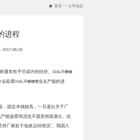
首页
>>
公司动态
能的进程
017-06-20
府通常给予尽或许的扶持。
316L不锈钢
许会延缓
业去产能的进
316L不锈钢管
业，固定本钱较高，一旦退出关于厂
或产能放置情况也不愿意彻底退出。此
坚持厂家处于低效运转情况”。我国人