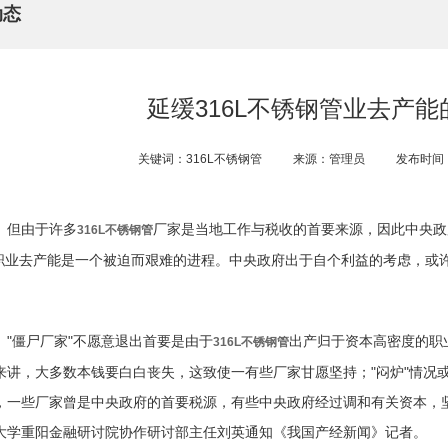
动态
延缓316L不锈钢管​业去产
关键词：316L不锈钢管
来源：管理员
发布时间：2
但由于许多
厂家是当地工作与税收的首要来源，因此中央政
316L不锈钢管
职业去产能是一个被迫而艰难的进程。中央政府出于自个利益的考虑，或
。
"僵尸厂家"不愿意退出首要是由于
出产归于资本高密度的职
316L不锈钢管
来讲，大多数本钱要白白丧失，这致使一有些厂家甘愿坚持；"闷炉"情况
，一些厂家曾是中央政府的首要税源，有些中央政府经过调和有关资本，
大学重阳金融研讨院协作研讨部主任刘英通知《我国产经新闻》记者。