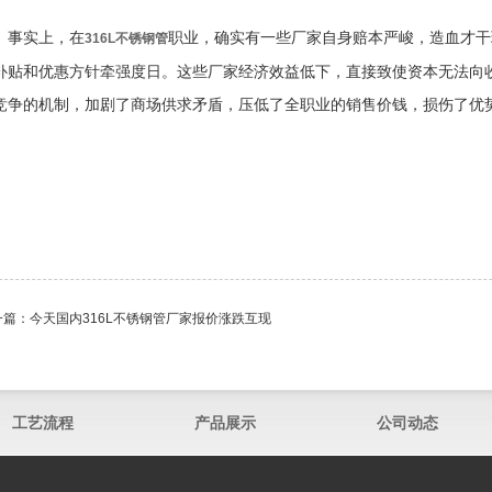
事实上，在
职业，确实有一些厂家自身赔本严峻，造血才干
316L不锈钢管
补贴和优惠方针牵强度日。这些厂家经济效益低下，直接致使资本无法向
竞争的机制，加剧了商场供求矛盾，压低了全职业的销售价钱，损伤了优
一篇：
今天国内316L不锈钢管厂家报价涨跌互现
工艺流程
产品展示
公司动态