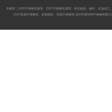
关键词：2205不锈钢无缝管、2507不锈钢无缝管、热交换器、锅炉、石油化工、
2507双相不锈钢管、双相钢管、双相不锈钢管 温州环星特种不锈钢有限公