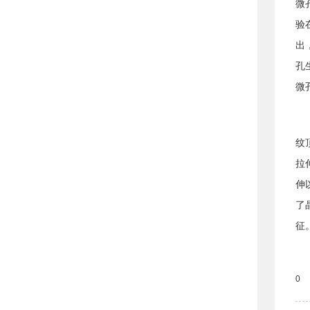
微
验
出
孔
微
纹
拉
伸
了
征
0