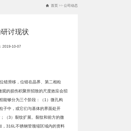
首页
>>
公司动态
的研讨现状
019-10-07
位错滑移，位错在晶界、第二相粒
微观的损伤积聚所招致的尺度效应会招
过程能够分为三个阶段：（1）微孔构
相粒子中，或它们与基体的界面处开
；（3）裂纹扩展。裂纹和前方的微
，316L不锈钢管颈缩区域内的资料