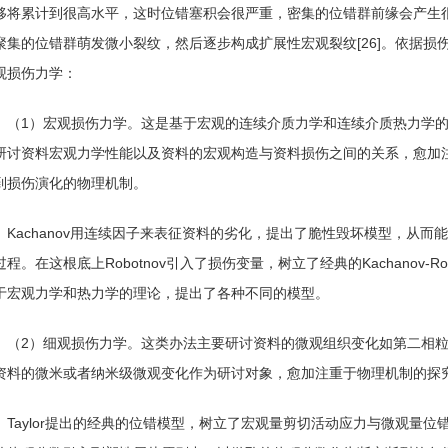
移将累计到很高水平，这时位错塞积会很严重，密集的位错群前缘会产生
聚集的位错群萌发微小裂纹，然后逐步构成扩展性宏观裂纹[26]。依据损
观损伤力学：
（1）宏观损伤力学。这是基于宏观的连续介质力学和连续介质热力学
研讨资料宏观力学性能以及资料的宏观构造与资料损伤之间的关系，愈加
到损伤演化的物理机制。
Kachanov用连续因子来表征资料的劣化，提出了脆性毁坏模型，从
过程。在这根底上Robotnov引入了损伤变量，树立了经典的Kachanov-Ro
于宏观力学和热力学的理论，提出了各种不同的模型。
（2）细观损伤力学。这类办法主要研讨资料的微观组织变化如第二相
资料的微米或者纳米级微观变化作为研讨对象，愈加注重于物理机制的探
Taylor提出的经典的位错模型，树立了宏观量剪切活动应力与微观量位错密度之