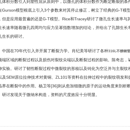
孔体积分数引入到塑性屈从原则中，以微孔的体积分数作为断定断裂的条件。Tv
在Gurson模型根底上引入3个参数来对其停止修正，树立了经典的G-T
，但是应用最普遍的还是G-T模型。Rice和Tracey研讨了微孔生长速
生长速率随着微孔四周均匀应力呈幂指数增加的结论，并给出了孔隙生长
孔生长的研讨。
中国在70年代引入并开展了断裂力学。肖纪美等研讨了各种
316L不锈钢
顶端区域的断裂过程以及损伤对裂纹尖端以及断裂过程的影响。陈奇志，诸
伸实验。研讨了韧性断裂过程中微裂纹的形核以及钝化为空泛并与主裂纹相
以及SEM原位拉伸技术对黄铜、ZL101等资料在拉伸过程中的裂纹萌发
晶界在断裂中的作用。杨卫等[36]则从愈加细微的原子的运动角度来剖析
。研讨发现关于微纳米构造，资料的尺度效应十分明显。