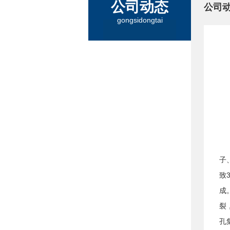
公司动态
公司
gongsidongtai
子
致
成
裂
孔