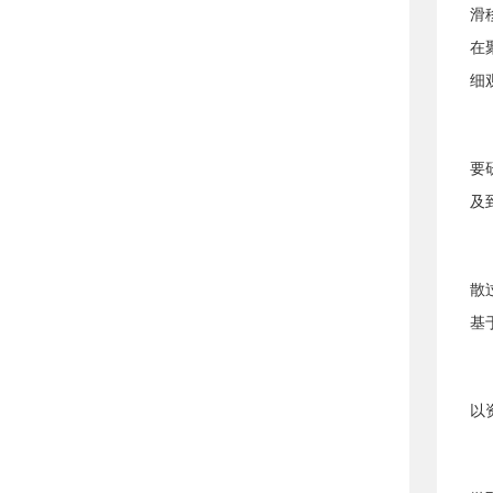
滑
在
细
要
及
散
基
以