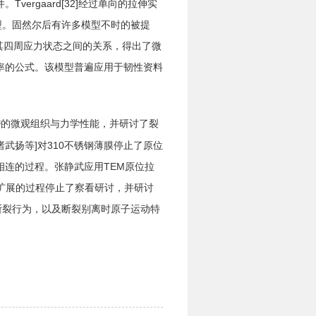
ergaard[32]经过单向的拉伸实
模型。固然尔后有许多模型不时的被提
率与其四周应力状态之间的关系，得出了微
率的公式。该模型普遍应用于韧性资料
的微观组织与力学性能，并研讨了裂
管
武扬等]对310不锈钢薄膜停止了原位
连的过程。张静武应用TEM原位拉
和扩展的过程停止了察看研讨，并研讨
断裂行为，以及断裂别离时原子运动特