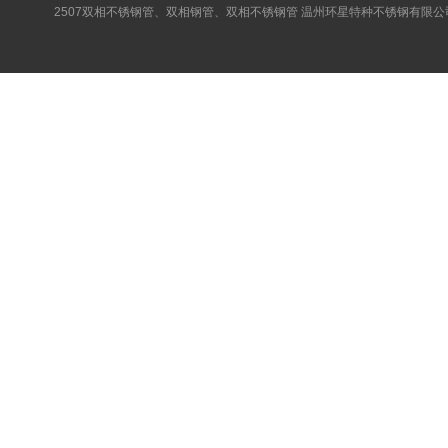
2507双相不锈钢管、双相钢管、双相不锈钢管 温州环星特种不锈钢有限公