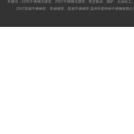
关键词：2205不锈钢无缝管、2507不锈钢无缝管、热交换器、锅炉、石油化工、
2507双相不锈钢管、双相钢管、双相不锈钢管 温州环星特种不锈钢有限公