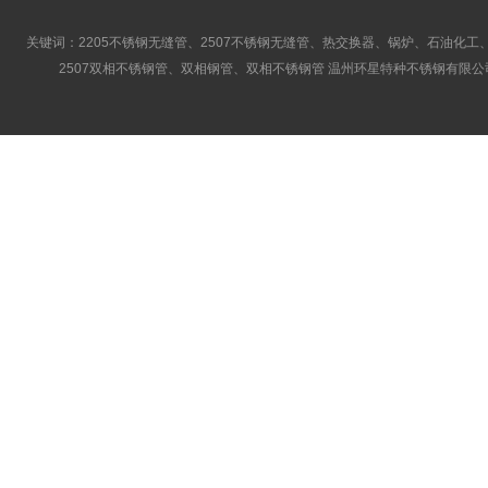
关键词：2205不锈钢无缝管、2507不锈钢无缝管、热交换器、锅炉、石油化工、
2507双相不锈钢管、双相钢管、双相不锈钢管 温州环星特种不锈钢有限公