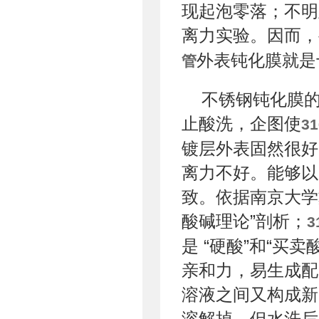
现起泡零落；不明
离力实验。因而，
外表钝化膜就是
管
不锈钢钝化膜
止酸洗，企图使
3
镀层外表固然很好
离力不好。能够以
致。依据南京大学
酸碱理论”剖析；
3
是 “硬酸”和“
亲和力，易生成配
溶液之间又构成新
溶解掉，但水洗后