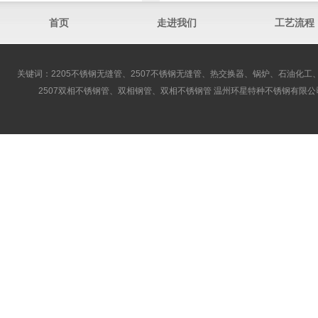
首页
走进我们
工艺流程
关键词：2205不锈钢无缝管、2507不锈钢无缝管、热交换器、锅炉、石油化工、
2507双相不锈钢管、双相钢管、双相不锈钢管 温州环星特种不锈钢有限公