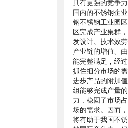
具有更强的竞争力
国内的不锈钢企业
钢不锈钢工业园区
区完成产业集群，
发设计、技术效劳
产业链的增值。由
能完整满足，经过
抓住细分市场的需
进步产品的附加值
组能够完成产量的
力，稳固了市场占
场的需求。因而，
将有助于我国不锈