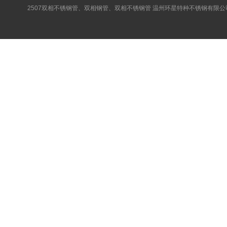
2507双相不锈钢管、双相钢管、双相不锈钢管 温州环星特种不锈钢有限公