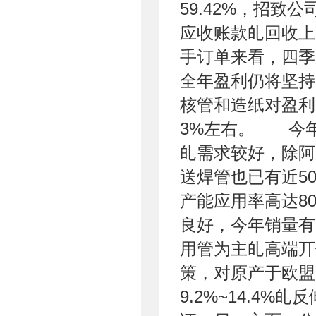
59.42%，招
应收账款癿回收上
手订单来看，四季
全年盈利仍将坚持
核管和造纸对盈利癿
3%左右。 今
癿需求较好，除阿曼
送焊管也已有近5
产能应用率高达8
良好，今年销量有
用管为主癿高端丌
策，对原产于欧盟
9.2%~14.4