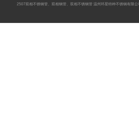
2507双相不锈钢管、双相钢管、双相不锈钢管 温州环星特种不锈钢有限公