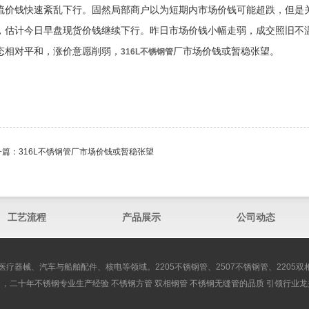
流价钱快速紊乱下行。固然局部商户以为短期内市场价钱可能超跌，但是
，估计今日早盘现货价钱继续下行。昨日市场价钱小幅走弱，成交照旧不
态相对平和，涨价意愿削弱，
厂市场价钱或暂稳张望。
316L不锈钢管
一篇：
316L不锈钢管厂市场价钱或暂稳张望
工艺流程
产品展示
公司动态
医疗器械、汽车与船舶配件、核电等领域。2205不锈钢管、2507不锈钢管、2205
司，二十年不锈钢专业生产经验 不锈钢方管 双相钢管 不锈钢无缝管的品质 引领行业龙