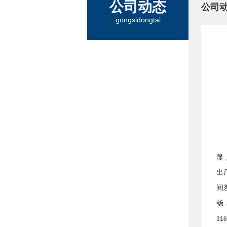
公司动态
公司
gongsidongtai
显
出
间
畅
31