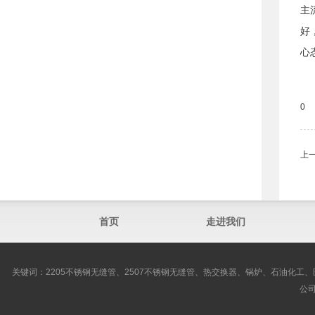
主
好
心
0
上
首页
走进我们
关键词：2205不锈钢无缝管、2507不锈钢无缝管、热交换器、锅炉、石油化工、
公