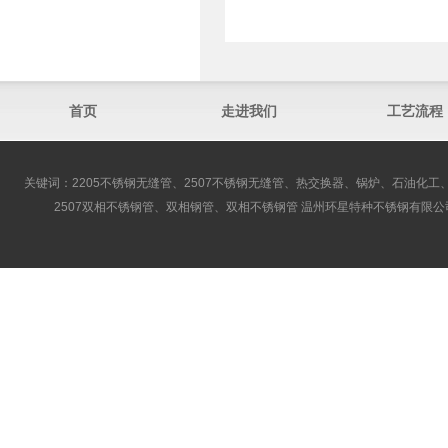
首页
走进我们
工艺流程
关键词：2205不锈钢无缝管、2507不锈钢无缝管、热交换器、锅炉、石油化工、
2507双相不锈钢管、双相钢管、双相不锈钢管 温州环星特种不锈钢有限公