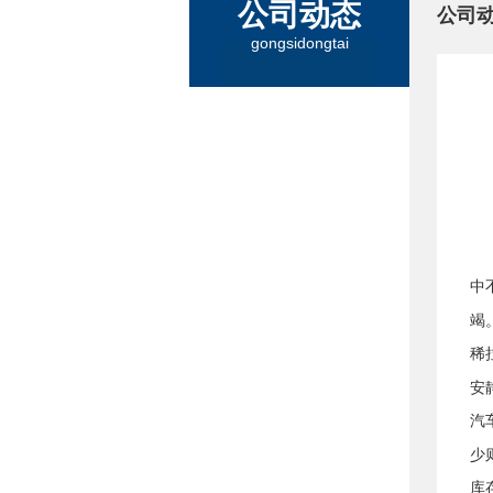
公司动态
公司
gongsidongtai
中
竭
稀
安
汽
少
库