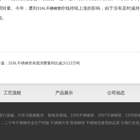
周转量。今年，遭到
价钱持续上涨的影响，由于没有及时减持
316L不锈钢管
说。
一篇：
316L不锈钢管表观消费量同比减少113万吨
工艺流程
产品展示
公司动态
医疗器械、汽车与船舶配件、核电等领域。2205不锈钢管、2507不锈钢管、2205
司，二十年不锈钢专业生产经验 不锈钢方管 双相钢管 不锈钢无缝管的品质 引领行业龙