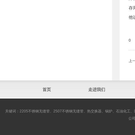
存
他
0
上
首页
走进我们
关键词：2205不锈钢无缝管、2507不锈钢无缝管、热交换器、锅炉、石油化工、
公