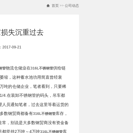
首页
>>
公司动态
家损失沉重过去
017-09-21
物流仓储业在
供给链
钢管
316L不锈钢管
萎缩，这种蓄水池功用简直曾经衰
0万吨的仓储企业，笔者看到，只要稀
1/4.在装卸不锈钢管的码头，吊车都
理人员通知笔者，过去这里等着运货的
多数钢贸商都备有
库存，
316L不锈钢管
往常，别说是大多数钢贸商没有资金备
都坚持2万吨～4万吨
库
316L不锈钢管