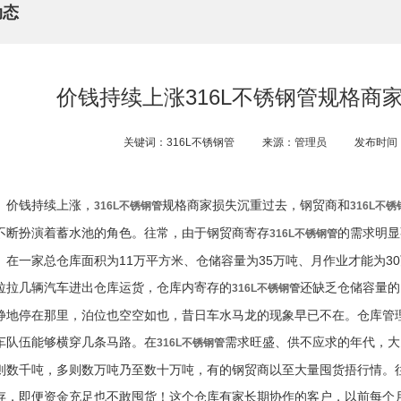
动态
价钱持续上涨316L不锈钢管规格商
关键词：316L不锈钢管
来源：管理员
发布时间：2
价钱持续上涨，
规格商家损失沉重过去，钢贸商和
316L不锈钢管
316L不锈
不断扮演着蓄水池的角色。往常，由于钢贸商寄存
的需求明显
316L不锈钢管
。在一家总仓库面积为11万平方米、仓储容量为35万吨、月作业才能为3
拉拉几辆汽车进出仓库运货，仓库内寄存的
还缺乏仓储容量的
316L不锈钢管
静地停在那里，泊位也空空如也，昔日车水马龙的现象早已不在。仓库管
车队伍能够横穿几条马路。在
需求旺盛、供不应求的年代，大
316L不锈钢管
则数千吨，多则数万吨乃至数十万吨，有的钢贸商以至大量囤货捂行情。
存，即便资金充足也不敢囤货！这个仓库有家长期协作的客户，以前每个月