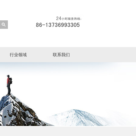
行业领域
联系我们