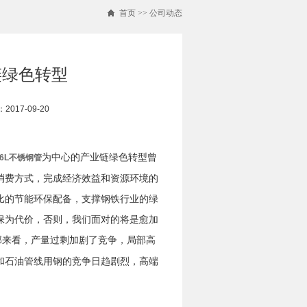
首页
>>
公司动态
链绿色转型
017-09-20
为中心的产业链绿色转型曾
16L不锈钢管
消费方式，完成经济效益和资源环境的
比的节能环保配备，支撑钢铁行业的绿
保为代价，否则，我们面对的将是愈加
部来看，产量过剩加剧了竞争，局部高
和石油管线用钢的竞争日趋剧烈，高端