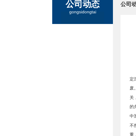
公司动态
公司
gongsidongtai
定
废
关
的
中
不
重