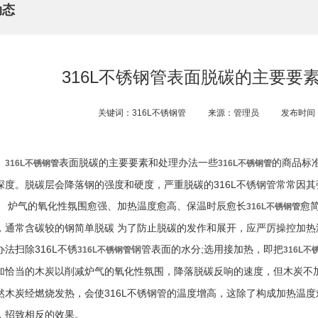
动态
316L不锈钢管表面脱碳的主要要
关键词：316L不锈钢管
来源：管理员
发布时间：2
表面脱碳的主要要素和处理办法一些
的商品标
316L不锈钢管
316L不锈钢管
深度。脱碳层会降落钢的强度和硬度，严重脱碳的316L不锈钢管常常因
。 炉气的氧化性氛围愈强、加热温度愈高、保温时辰愈长
愈
316L不锈钢管
，通常含碳较的钢简单脱碳 为了防止脱碳的发作和展开，应严厉操控加热
办法扫除316L不锈
钢管表面的水分;选用接加热，即把
316L不锈钢管
316L不
加恰当的木炭以削减炉气的氧化性氛围，降落脱碳反响的速度，但木炭不
然木炭经燃烧发热，会使316L不锈钢管的温度增高，这除了构成加热温
，招致相反的效果。