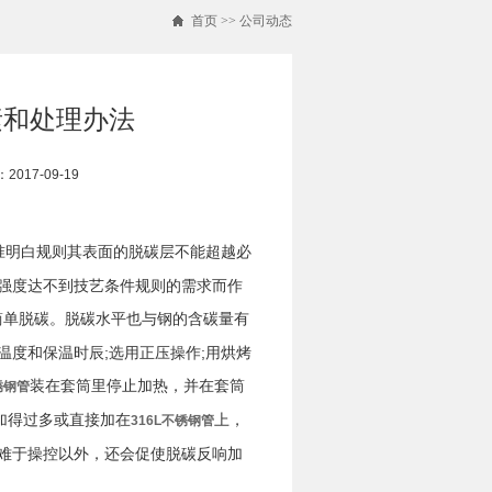
首页
>>
公司动态
素和处理办法
017-09-19
准明白规则其表面的脱碳层不能超越必
其强度达不到技艺条件规则的需求而作
简单脱碳。脱碳水平也与钢的含碳量有
温度和保温时辰;选用正压操作;用烘烤
装在套筒里停止加热，并在套筒
锈钢管
加得过多或直接加在
上，
316L不锈钢管
度难于操控以外，还会促使脱碳反响加