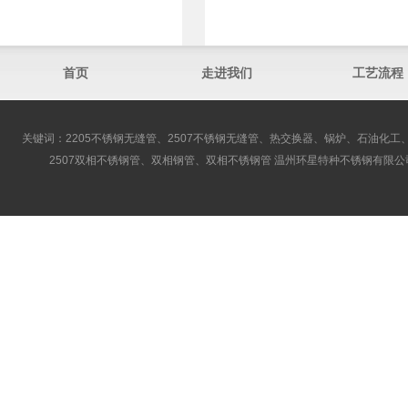
首页
走进我们
工艺流程
关键词：2205不锈钢无缝管、2507不锈钢无缝管、热交换器、锅炉、石油化工、
2507双相不锈钢管、双相钢管、双相不锈钢管 温州环星特种不锈钢有限公