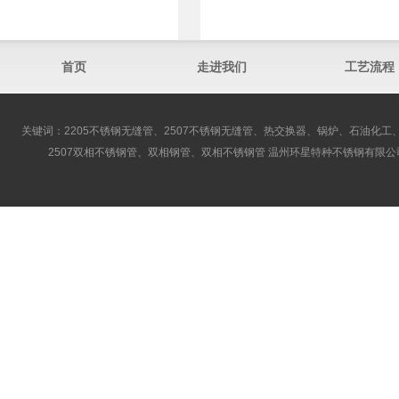
首页
走进我们
工艺流程
关键词：2205不锈钢无缝管、2507不锈钢无缝管、热交换器、锅炉、石油化工、
2507双相不锈钢管、双相钢管、双相不锈钢管 温州环星特种不锈钢有限公