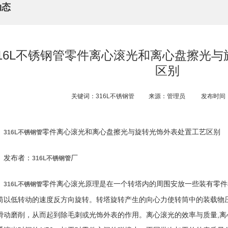
动态
316L不锈钢管零件离心滚光和离心盘擦光
区别
关键词：316L不锈钢管​
来源：管理员
发布时间：2
零件离心滚光和离心盘擦光与旋转光饰外表处置工艺区别
316L不锈钢管
发布者：
厂
316L不锈钢管
零件离心滚光原理是在一个转塔内的周围安放一些装有零件
316L不锈钢管
筒以低转动的速度反方向旋转。转塔旋转产生的向心力使转筒中的装载物
滑动磨削，从而起到除毛刺或光饰外表的作用。离心滚光的效率与质量,