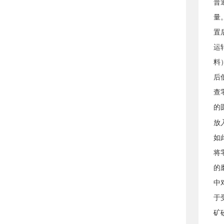
普
量
置
运
料
后
查
的
放
如
将
的
中
于
矿