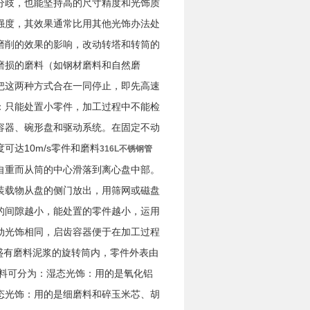
最分歧，也能坚持高的尺寸精度和光饰质
强度，其效果通常比用其他光饰办法处
磨削的效果的影响，改动转塔和转筒的
磨损的磨料（如钢材磨料和自然磨
把这两种方式合在一同停止，即先高速
：只能处置小零件，加工过程中不能检
容器、碗形盘和驱动系统。在固定不动
达10m/s零件和磨料
316L不锈钢管
自重而从筒的中心滑落到离心盘中部。
装载物从盘的侧门放出，用筛网或磁盘
的间隙越小，能处置的零件越小，运用
动光饰相同，启齿容器便于在加工过程
人盛有磨料泥浆的旋转筒内，零件外表由
磨料可分为：湿态光饰：用的是氧化铝
态光饰：用的是细磨料和碎玉米芯、胡