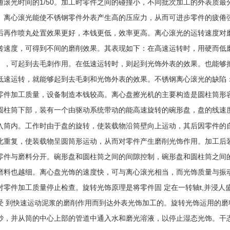
通滚光时间的1/50。加工时零件之间的碰撞小，不同批次加工的外表质
。离心滚光能使不锈钢零件外表产生高的压应力，从而可进步零件的疲倦
后再作喷丸处置效果更好，本钱更低，效率更高。离心滚光的运转速度对
转速度，可得到不间的磨削效果。其表现如下：在高速运转时，用硬而低
），可起到去毛刺作用。在低速运转时，则起到光饰外表的效果。也能够
低速运转，就能够起到去毛刺和光饰外表的效果。不锈钢离心滚光的缺陷
零件加工质量，设备制造本钱较高。离心盘擦光机的主要构造是圆柱筒形
圆柱筒下部，装有一个由驱动系统带动的能高速旋转的碗形盘，盘的线速度可
入筒内。工作时由于盘的旋转，使装载物沿筒壁向上运动，其后因零件的
此重复，使装载物呈圆筒形运动，从而对零件产生磨削光饰作用。加工后
零件与磨料分开。碗形盘和圆柱筒之间的间隙控制，碗形盘和圆柱筒之间
磨料也越细。离心盘光饰的速度快，可与离心滚光相当，而光饰质量与振
对零件加工质量停止检查。旋转光饰原理是将零件固 定在一转轴t,并浸
受 到快速运动泥浆的磨削作用而到达外表光饰加工的。旋转光饰运用的
砂，并从筒的中心上部的管道中通入水和磨光溶液，以停止湿态光饰。干