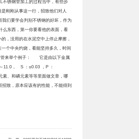
6L不锈钢管加工的过程当中，有些步
商是刚刚从事这一行，招致他们对人
而我们要学会判别不锈钢的好坏，作为
什么东西，第一你要看他的表面，看
小的，没用的在水泥空中上停止摩擦，
在一个中央灼烧，看能坚持多久，时间
锈钢管来举个例子： 它是由以下金属
0～11.0， S ：≤0.03 ，P ：
硫元素、和磷元素等等里面做文章，哪
而招致，原本应该有的性能，不能得到