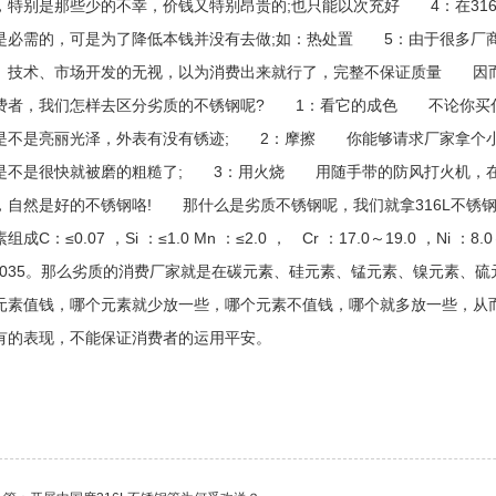
，特别是那些少的不幸，价钱又特别昂贵的;也只能以次充好 4：在31
是必需的，可是为了降低本钱并没有去做;如：热处置 5：由于很多厂
、技术、市场开发的无视，以为消费出来就行了，完整不保证质量 因
费者，我们怎样去区分劣质的不锈钢呢? 1：看它的成色 不论你买
是不是亮丽光泽，外表有没有锈迹; 2：摩擦 你能够请求厂家拿个
是不是很快就被磨的粗糙了; 3：用火烧 用随手带的防风打火机，
，自然是好的不锈钢咯! 那什么是劣质不锈钢呢，我们就拿316L不
组成C：≤0.07 ，Si ：≤1.0 Mn ：≤2.0 ， Cr ：17.0～19.0 ，Ni ：8.
0.035。那么劣质的消费厂家就是在碳元素、硅元素、锰元素、镍元素、
元素值钱，哪个元素就少放一些，哪个元素不值钱，哪个就多放一些，从
有的表现，不能保证消费者的运用平安。