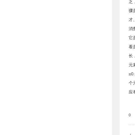
乏
骤
才
消
它
看
长
元素
≤
个
应
0