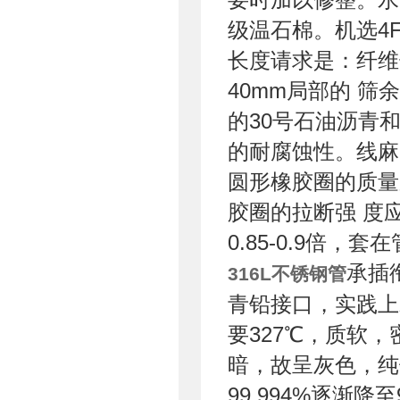
级温石棉。机选4
长度请求是：纤维长
40mm局部的 筛
的30号石油沥青
的耐腐蚀性。线麻
圆形橡胶圈的质量
胶圈的拉断强 度
0.85-0.9倍，
承插
316L不锈钢管
青铅接口，实践上
要327℃，质软，
暗，故呈灰色，纯铅
99.994%逐渐降