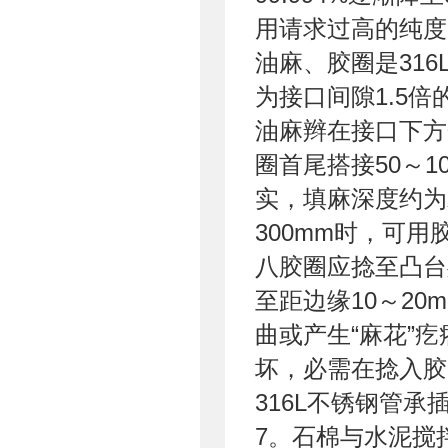
用请求过高的纯度
油麻、胶圈是31
为接口间隙1.5倍
油麻辫在接口下方
圈首尾搭接50～
实，填麻深度约为承
300mm时，可
八胶圈应捻至凸台
至距边缘10～2
曲或产生“麻花”
坏，必需在捻入胶
316L不锈钢管
7。石棉与水泥搅