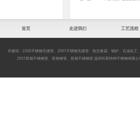
首页
走进我们
工艺流程
关键词：2205不锈钢无缝管、2507不锈钢无缝管、热交换器、锅炉、石油化工、
2507双相不锈钢管、双相钢管、双相不锈钢管 温州环星特种不锈钢有限公