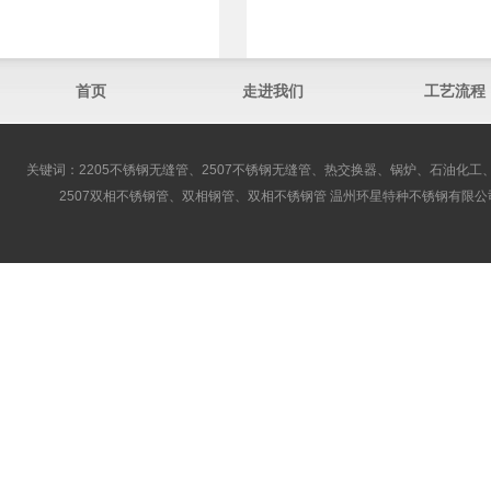
首页
走进我们
工艺流程
关键词：2205不锈钢无缝管、2507不锈钢无缝管、热交换器、锅炉、石油化工、
2507双相不锈钢管、双相钢管、双相不锈钢管 温州环星特种不锈钢有限公