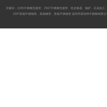
关键词：2205不锈钢无缝管、2507不锈钢无缝管、热交换器、锅炉、石油化工、
2507双相不锈钢管、双相钢管、双相不锈钢管 温州环星特种不锈钢有限公