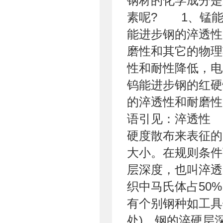
钢材的化学成分是
素呢? 1、锰能
能进步钢的淬透性
磨性和其它的物
性和耐性降低，电
钨能进步钢的红硬
的淬透性和耐磨
语引见：淬透性
硬度散布来表征的
大小。在规则条件
层深度，也叫淬透
织中马氏体占50%
有个别钢种如工具
处)。钢的淬硬层