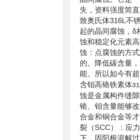
失，资料强度简直
致奥氏体316L
起的晶间腐蚀，δ
蚀和稳定化元素高
蚀：点腐蚀的方式
的。降低碳含量，
能。所以如今有超
含钼高铬铁素体
3
蚀是金属构件缝隙
铬、钼含量能够改
合金和铜合金等才
裂（SCC）：应
下，因阳极溶解过