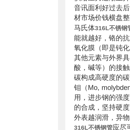
音讯面利好过去后
材市场价钱横盘整
马氏体
316L不锈钢
能就越好，铬的抗
氧化膜（即是钝化
其他元素与外界具
酸，碱等）的接触
碳构成高硬度的碳
钼（Mo, mol
用，进步钢的强度
的合成，坚持硬度
外表越润滑，异物
应尽
316L不锈钢管