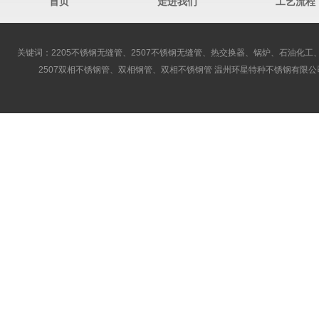
首页
走进我们
工艺流程
关键词：2205不锈钢无缝管、2507不锈钢无缝管、热交换器、锅炉、石油化工、
2507双相不锈钢管、双相钢管、双相不锈钢管 温州环星特种不锈钢有限公