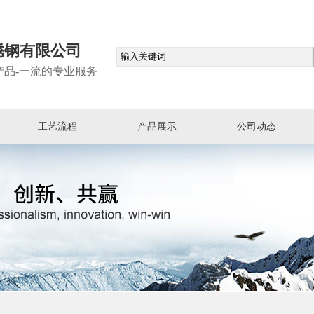
锈钢有限公司
产品-一流的专业服务
工艺流程
产品展示
公司动态