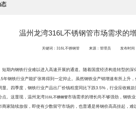
动态
温州龙湾316L不锈钢管​市场需求的
关键词：316L不锈钢管
来源：管理员
发布时间：2
短期内钢铁行业难以进入高速开展的通道。随着国度经济构造转型的深
015年钢铁行业产能扩张将得到一定抑止。虽然钢铁业产销增速有所上升
明显。四季度，钢铁行业产品出厂价钱程度同比下跌3.5%，行业应收账款同比
分点。这显现，温州龙湾
市场需求的增长尚不够强劲，钢铁业
316L不锈钢管
市商家陆续放假，即使有少数留守市场的，也普通是将钢价高高挂起，难