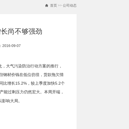
首页
>>
公司动态
增长尚不够强劲
016-09-07
化，大气污染防治行动方案的推行，
，但钢材价钱在低位彷徨，货款拖欠情
增长15.2%，较上季度加快5.2个
产能过剩压力仍然宏大。本周开端，
以影响大局。