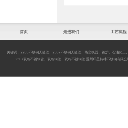
首页
走进我们
工艺流程
关键词：2205不锈钢无缝管、2507不锈钢无缝管、热交换器、锅炉、石油化工、
2507双相不锈钢管、双相钢管、双相不锈钢管 温州环星特种不锈钢有限公