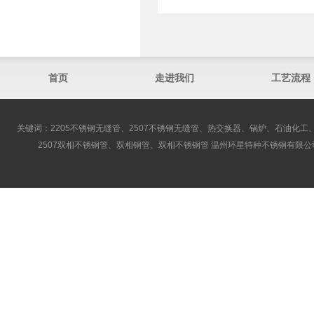
首页
走进我们
工艺流程
关键词：2205不锈钢无缝管、2507不锈钢无缝管、热交换器、锅炉、石油化工、
2507双相不锈钢管、双相钢管、双相不锈钢管 温州环星特种不锈钢有限公