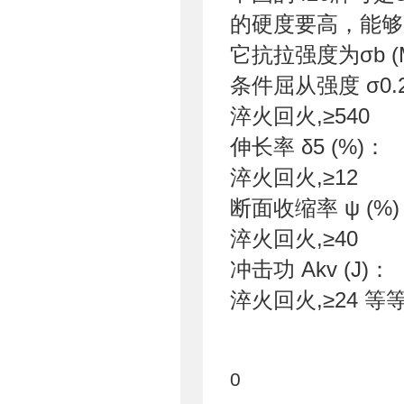
的硬度要高，能
它抗拉强度为σb (
条件屈从强度 σ0.2
淬火回火,≥54
伸长率 δ5 (%)：
淬火回火,≥1
断面收缩率 ψ (%
淬火回火,≥40
冲击功 Akv (J)：
淬火回火,≥24 等
0