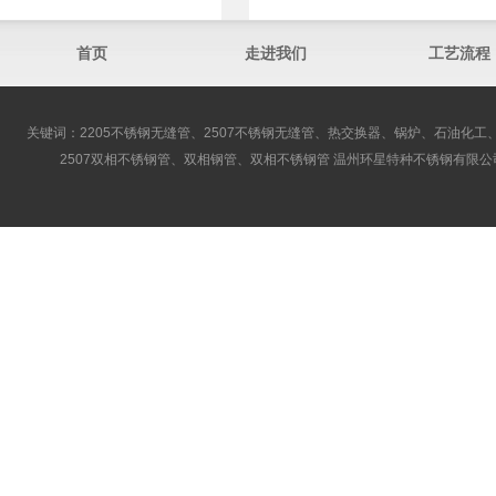
首页
走进我们
工艺流程
关键词：2205不锈钢无缝管、2507不锈钢无缝管、热交换器、锅炉、石油化工、
2507双相不锈钢管、双相钢管、双相不锈钢管 温州环星特种不锈钢有限公