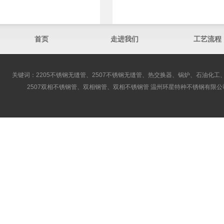
首页
走进我们
工艺流程
关键词：2205不锈钢无缝管、2507不锈钢无缝管、热交换器、锅炉、石油化工、
2507双相不锈钢管、双相钢管、双相不锈钢管 温州环星特种不锈钢有限公