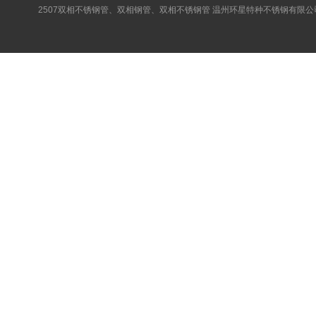
2507双相不锈钢管、双相钢管、双相不锈钢管 温州环星特种不锈钢有限公