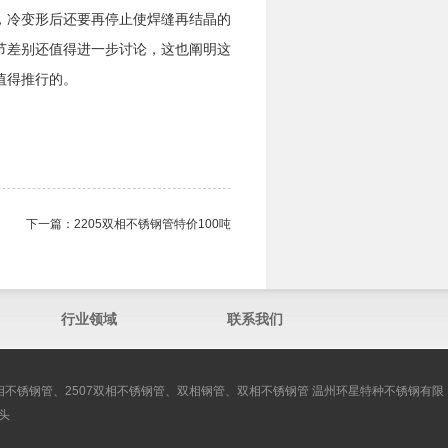
，冷变形后还要再停止使焊缝再结晶的
节差别还值得进一步讨论，这也阐明这
值得推行的。
下一篇：
2205双相不锈钢管​特价100吨
行业领域
联系我们
双相不锈钢管、2507双相不锈钢管、双相钢管、双相不锈钢管 温州环星特种不锈钢有限
头