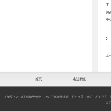
工
热
类
0
上
首页
走进我们
关键词：2205不锈钢无缝管、2507不锈钢无缝管、热交换器、锅炉、石油化工、
公