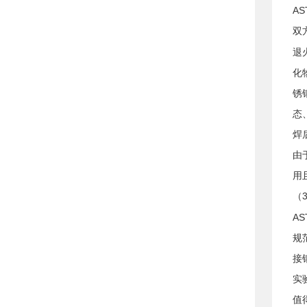
A
双
退
化
锈
态
焊
由
用
（
AS
规
接
实
值