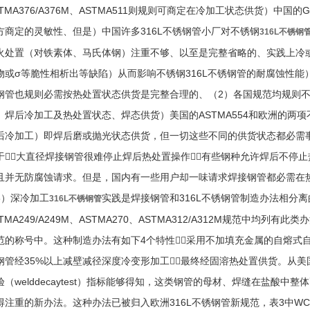
STMA376/A376M、ASTMA511则规则可商定在冷加工状态供货）中国的GB/
方商定的灵敏性、但是）中国许多316L不锈钢管小厂对不锈钢
316L不锈钢
火处置（对铁素体、马氏体钢）注重不够、以至是完整省略的、实践上冷
物或σ等脆性相析出等缺陷）从而影响不锈钢316L不锈钢管的耐腐蚀性能）
钢管也规则必需按热处置状态供货是完整合理的、（2）各国规范均规则
、焊后冷加工及热处置状态、焊态供货）美国的ASTMA554和欧洲的两
后冷加工）即焊后磨或抛光状态供货，但一切这些不同的供货状态都必需
于①大直径焊接钢管很难停止焊后热处置操作②有些钢种允许焊后不停止
且并无防腐蚀请求。但是，国内有一些用户却一味请求焊接钢管都必需在
3）深冷加工
实践是焊接钢管和316L不锈钢管制造办法相分
316L不锈钢管
TMA249/A249M、ASTMA270、ASTMA312/A312M规范中均列有此类
范的称号中。这种制造办法有如下4个特性①采用不加填充金属的自熔式自动
钢管经35%以上减壁减径深度冷变形加工④最终经固溶热处置供货。从
验（welddecaytest）指标能够得知，这类钢管的母材、焊缝在盐酸
得注重的新办法。这种办法已被归入欧洲316L不锈钢管新规范，表3中W