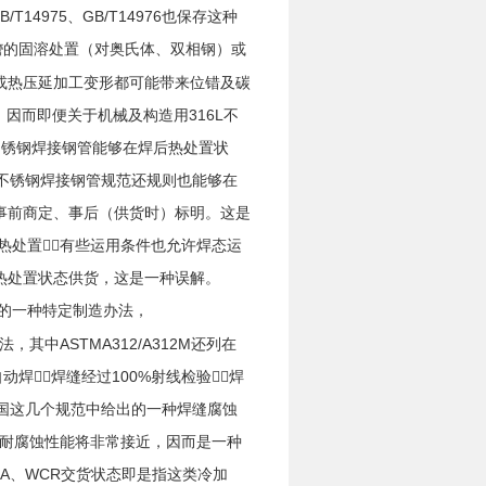
T14975、GB/T14976也保存这种
的固溶处置（对奥氏体、双相钢）或
管
或热压延加工变形都可能带来位错及碳
因而即便关于机械及构造用316L不
不锈钢焊接钢管能够在焊后热处置状
项不锈钢焊接钢管规范还规则也能够在
事前商定、事后（供货时）标明。这是
热处置③有些运用条件也允许焊态运
热处置状态供货，这是一种误解。
离的一种特定制造办法，
办法，其中ASTMA312/A312M还列在
焊②焊缝经过100%射线检验③焊
美国这几个规范中给出的一种焊缝腐蚀
中整体耐腐蚀性能将非常接近，因而是一种
CA、WCR交货状态即是指这类冷加