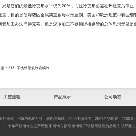
，只是它们的最低冷变形水平仅为20%，而且冷变形必需在热处置后停止
处置，目的是使焊缝区金属简直跟母材无差别。美国和欧洲规范中有些细
钢管加工办法尚待完善。但是深冷加工不锈钢焊接钢管的总体思想无疑是
一篇：
316L不锈钢管轧制表编制
工艺流程
产品展示
公司动态
医疗器械、汽车与船舶配件、核电等领域。2205不锈钢管、2507不锈钢管、2205
司，二十年不锈钢专业生产经验 不锈钢方管 双相钢管 不锈钢无缝管的品质 引领行业龙