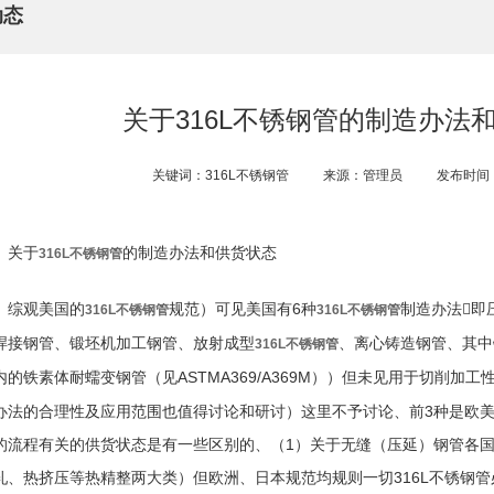
动态
关于316L不锈钢管的制造办法
关键词：316L不锈钢管
来源：管理员
发布时间：2
关于
的制造办法和供货状态
316L不锈钢管
综观美国的
规范）可见美国有6种
制造办法即
316L不锈钢管
316L不锈钢管
焊接钢管、锻坯机加工钢管、放射成型
、离心铸造钢管、其中
316L不锈钢管
内的铁素体耐蠕变钢管（见ASTMA369/A369M））但未见用于切削加
办法的合理性及应用范围也值得讨论和研讨）这里不予讨论、前3种是欧美
的流程有关的供货状态是有一些区别的、（1）关于无缝（压延）钢管各
轧、热挤压等热精整两大类）但欧洲、日本规范均规则一切316L不锈钢