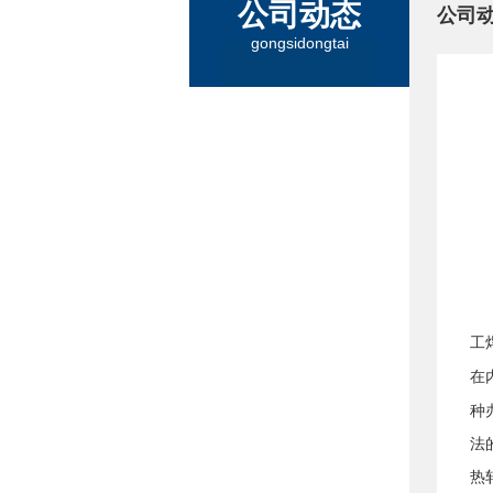
公司动态
公司
gongsidongtai
工
在
种
法
热