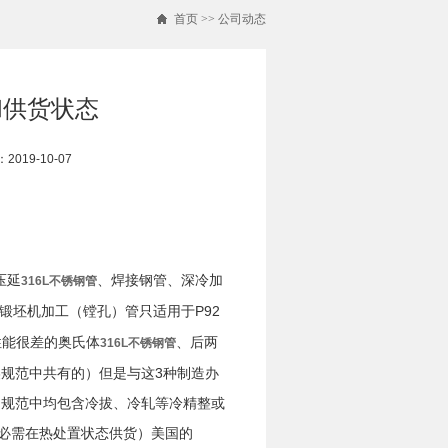
首页
>>
公司动态
和供货状态
019-10-07
压延
、焊接钢管、深冷加
316L不锈钢管
锻坯机加工（镗孔）管只适用于P92
工性能很差的奥氏体
、后两
316L不锈钢管
规范中共有的）但是与这3种制造办
国规范中均包含冷拔、冷轧等冷精整或
管必需在热处置状态供货）美国的