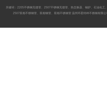
关键词：2205不锈钢无缝管、2507不锈钢无缝管、热交换器、锅炉、石油化工、
2507双相不锈钢管、双相钢管、双相不锈钢管 温州环星特种不锈钢有限公