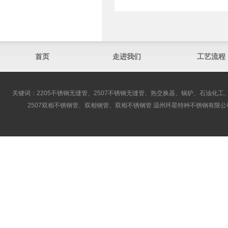
首页
走进我们
工艺流程
关键词：2205不锈钢无缝管、2507不锈钢无缝管、热交换器、锅炉、石油化工、
2507双相不锈钢管、双相钢管、双相不锈钢管 温州环星特种不锈钢有限公