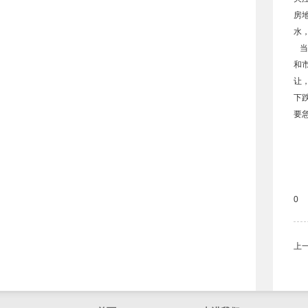
房
水
当
和
让
下
要
0
上