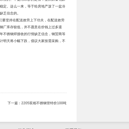
稳定。这么一来，等于给房地产泼了一盆冷
缺乏信念的。
我们要坚持在配送效劳上下功夫，在配送效劳
钢厂库存较低，并不愿意在价钱上过多退
年不锈钢焊接收的行情缺乏信念，钢贸商等
计明天将小幅下跌，倡议大家按需采购，不
下一篇：
2205双相不锈钢管​特价100吨