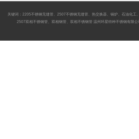
关键词：2205不锈钢无缝管、2507不锈钢无缝管、热交换器、锅炉、石油化工、
2507双相不锈钢管、双相钢管、双相不锈钢管 温州环星特种不锈钢有限公