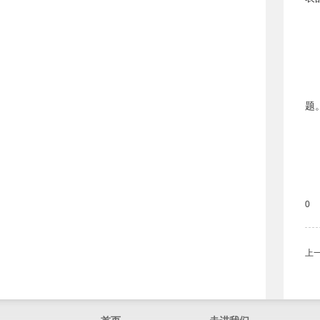
2
3
题
0
上