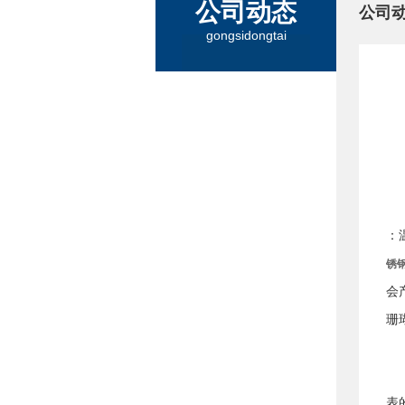
公司动态
公司
gongsidongtai
：
锈
会
珊
1
表