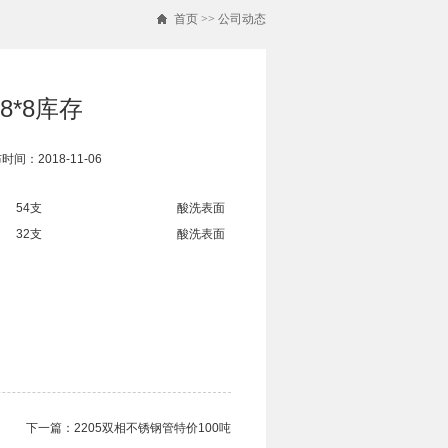
首页
>>
公司动态
8*8库存
时间：2018-11-06
54支
酸洗表面
32支
酸洗表面
下一篇：
2205双相不锈钢管​特价100吨