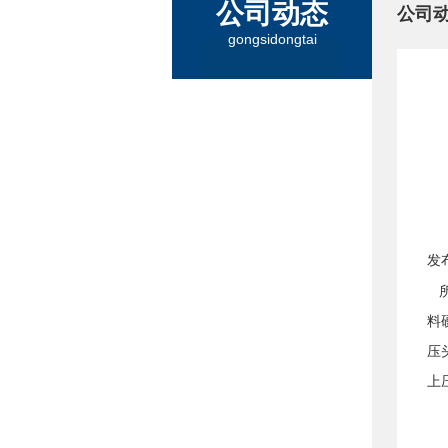
公司动态
公司
gongsidongtai
发
所
料
压
上