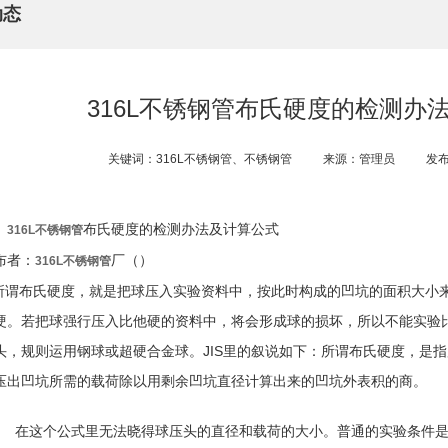
动态
316L不锈钢管布氏硬度的检测办
关键词：316L不锈钢管、不锈钢管
来源：管理员
发布
布氏硬度的检测办法及计算公式
316L不锈钢管
布者：
厂（）
316L不锈钢管
谓布氏硬度，就是把球压入实验资料中，按此时构成的凹坑的面积大小
硬。若把球强行压入比他硬的资料中，将会形成球的损坏，所以不能实验比
头，规则运用钢球或超硬合金球。JIS里的叙说如下：所谓布氏硬度，是
压出凹坑所需的载荷除以用剩余凹坑直径计算出来的凹坑外表积的商。
在这个公式里无法晓得球压头的直径和载荷的大小。普通的实验条件是