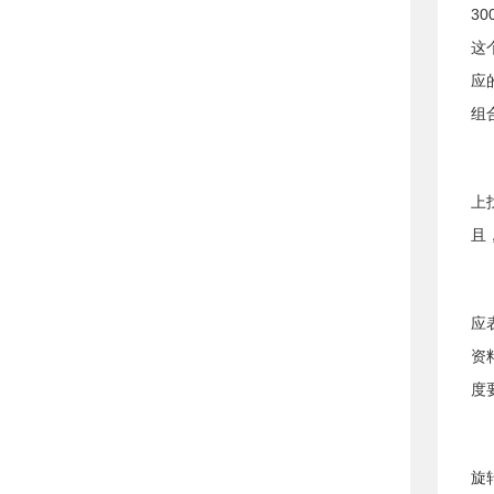
3
这
应
组
上
且
应
资
度
旋