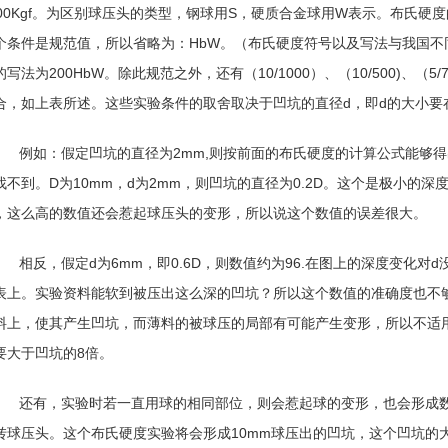
000Kgf。为区别球压头的类型，钢球用S，硬质合金球用W表示。布氏硬度的表
个条件是规范值，所以省略为：HbW。（布氏硬度符号以及写法与我国不同
的写法为200HbW。除此规范之外，还有（10/1000）、（10/500)、（5/
合，如上表所述。这些实验条件的取舍取决于凹坑的直径d，即d的大小要在0.
例如：假定凹坑的直径为2mm,则按前面的布氏硬度的计算公式能够得
找不到。D为10mm，d为2mm，则凹坑的直径为0.2D。这个是极小的
，这么高的数值还会惹起球压头的变形，所以说这个数值的误差很大。
相反，假定d为6mm，即0.6D，则数值约为96.在图上的深度变化对
表上。实验资料能软到被压出这么深的凹坑？所以这个数值的准确度也不
料上，使其产生凹坑，而薄料的被球压的局部有可能产生变形，所以不适用
要大于凹坑的8倍。
还有，实验时若一直用球的相同部位，则会惹起球的变形，也会形成
转球压头。这个布氏硬度实验将会形成10mm球压出的凹坑，这个凹坑的