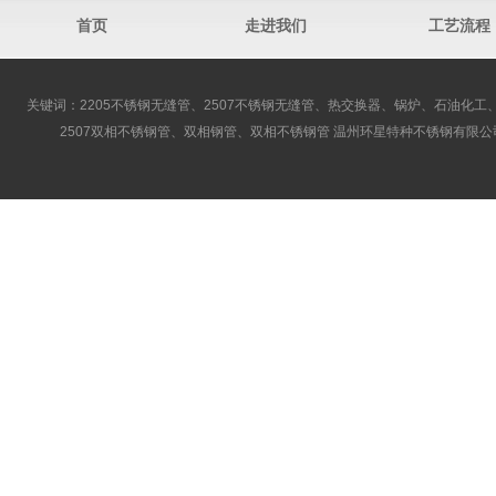
首页
走进我们
工艺流程
关键词：2205不锈钢无缝管、2507不锈钢无缝管、热交换器、锅炉、石油化工、
2507双相不锈钢管、双相钢管、双相不锈钢管 温州环星特种不锈钢有限公