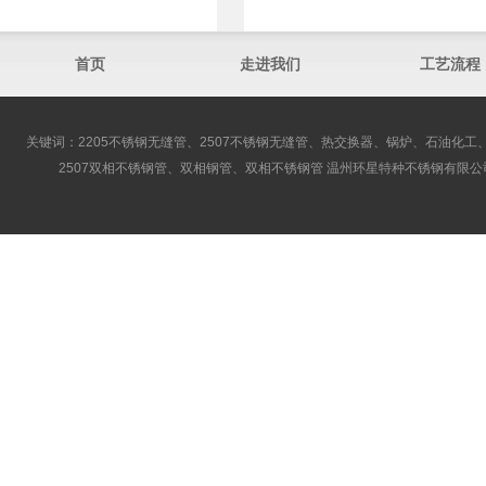
首页
走进我们
工艺流程
关键词：2205不锈钢无缝管、2507不锈钢无缝管、热交换器、锅炉、石油化工、
2507双相不锈钢管、双相钢管、双相不锈钢管 温州环星特种不锈钢有限公