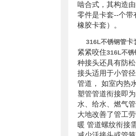
啮合式，其构造由
零件是卡套--个
橡胶卡套）。
卡
316L不锈钢管
紧紧咬住
316L不
种接头还具有防松
接头适用于小管径
管道， 如室内热
塑管管道衔接即为
水、给水、燃气管
大地改善了管工劳
暖 管道螺纹衔接
减少活接头或管箍