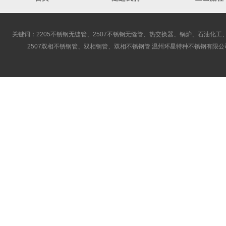
关键词：2205不锈钢无缝管、2507不锈钢无缝管、热交换器、锅炉、石油化工、
2507双相不锈钢管、双相钢管、双相不锈钢管 温州环星特种不锈钢有限公