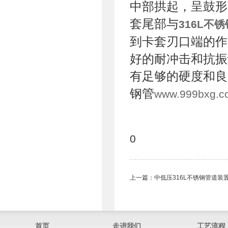
中部拱起，呈鼓形
套尾部与
316L不
到卡套刃口端的作
好的耐冲击和抗振
有足够的硬度和良
钢管
www.999bxg.c
0
上一篇：
中低压316L不锈钢管道装
首页
走进我们
工艺流程